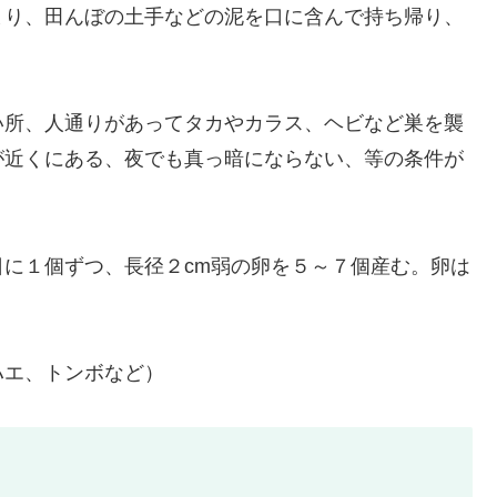
まり、田んぼの土手などの泥を口に含んで持ち帰り、
。
い所、人通りがあってタカやカラス、ヘビなど巣を襲
が近くにある、夜でも真っ暗にならない、等の条件が
に１個ずつ、長径２cm弱の卵を５～７個産む。卵は
ハエ、トンボなど）