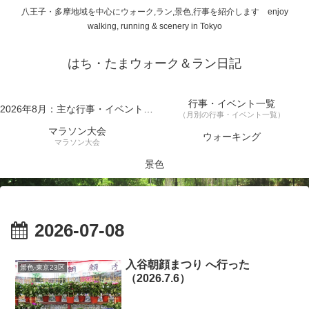
八王子・多摩地域を中心にウォーク,ラン,景色,行事を紹介します enjoy
walking, running & scenery in Tokyo
はち・たまウォーク＆ラン日記
行事・イベント一覧
2026年8月：主な行事・イベント一覧
（月別の行事・イベント一覧）
マラソン大会
ウォーキング
マラソン大会
景色
2026-07-08
入谷朝顔まつり へ行った
景色-東京23区
（2026.7.6）