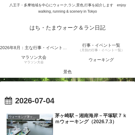
八王子・多摩地域を中心にウォーク,ラン,景色,行事を紹介します enjoy
walking, running & scenery in Tokyo
はち・たまウォーク＆ラン日記
行事・イベント一覧
2026年8月：主な行事・イベント一覧
（月別の行事・イベント一覧）
マラソン大会
ウォーキング
マラソン大会
景色
2026-07-04
茅ヶ崎駅－湘南海岸－平塚駅７ｋ
ウォーキング茅ヶ崎－湘南海岸－平塚
ｍウォーキング（2026.7.3）