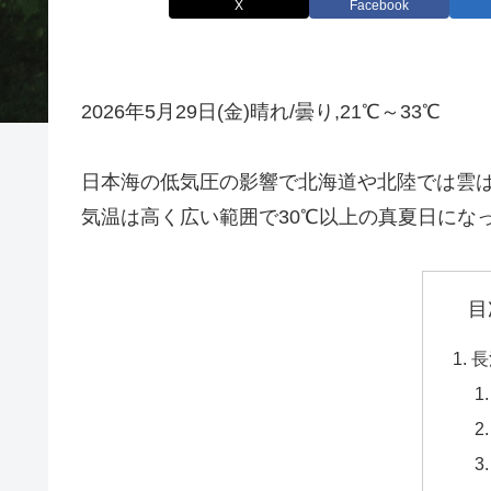
X
Facebook
2026年5月29日(金)晴れ/曇り,21℃～33℃
日本海の低気圧の影響で北海道や北陸では雲
気温は高く広い範囲で30℃以上の真夏日にな
目
長