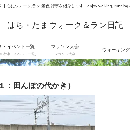
ウォーク,ラン,景色,行事を紹介します enjoy walking, running & sce
はち・たまウォーク＆ラン日記
事・イベント一覧
マラソン大会
ウォーキング
の行事・イベント一覧）
マラソン大会
１：田んぼの代かき）