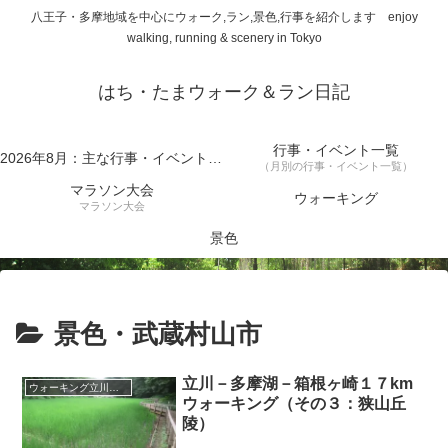
八王子・多摩地域を中心にウォーク,ラン,景色,行事を紹介します enjoy
walking, running & scenery in Tokyo
はち・たまウォーク＆ラン日記
行事・イベント一覧
2026年8月：主な行事・イベント一覧
（月別の行事・イベント一覧）
マラソン大会
ウォーキング
マラソン大会
景色
景色・武蔵村山市
立川－多摩湖－箱根ヶ崎１７km
ウォーキング立川－多摩湖－箱根ヶ崎
ウォーキング（その３：狭山丘
陵）