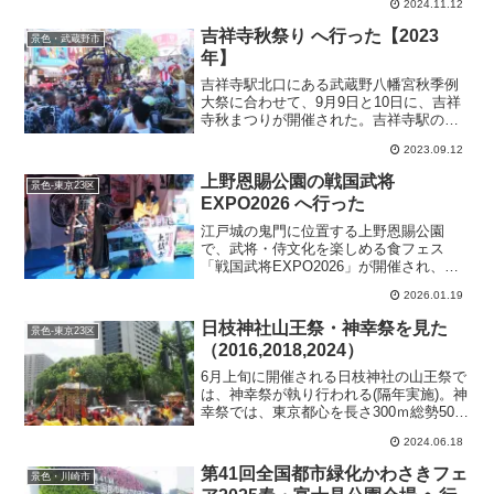
2024.11.12
既存緑地の自然美がベースのみどり豊か
な会場
吉祥寺秋祭り へ行った【2023
景色・武蔵野市
年】
吉祥寺駅北口にある武蔵野八幡宮秋季例
大祭に合わせて、9月9日と10日に、吉祥
寺秋まつりが開催された。吉祥寺駅の繁
華街を11基の御神輿が練り歩いて、街は
2023.09.12
さらに熱気にあふれた。
上野恩賜公園の戦国武将
景色-東京23区
EXPO2026 へ行った
江戸城の鬼門に位置する上野恩賜公園
で、武将・侍文化を楽しめる食フェス
「戦国武将EXPO2026」が開催され、
様々な戦国武将PR、グッズ、グルメなど
2026.01.19
でにぎわった。
日枝神社山王祭・神幸祭を見た
景色-東京23区
（2016,2018,2024）
6月上旬に開催される日枝神社の山王祭で
は、神幸祭が執り行われる(隔年実施)。神
幸祭では、東京都心を長さ300ｍ総勢500
人の王朝装束の一行が、御鳳輦・宮神
2024.06.18
輿・山車などで練り歩き、沿道には多く
の観衆が集まった。
第41回全国都市緑化かわさきフェ
景色・川崎市