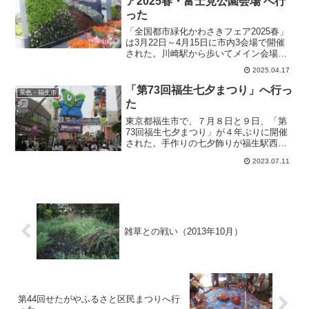
ア2025春・富士見公園会場 へ行
った
「全国都市緑化かわさきフェア2025春」
は3月22日～4月15日に市内3会場で開催
された。川崎駅から歩いてメイン会場の
富士見公園会場を訪れると、広大なメイ
2025.04.17
ンガーデンや垂直花壇など素晴らしかっ
た。
「第73回福生七夕まつり」へ行っ
景色・福生市
た
東京都福生市で、７月８日と９日、「第
73回福生七夕まつり」が４年ぶりに開催
された。手作りの七夕飾りが福生駅西口
周辺を彩り、地元の方々による露店やイ
2023.07.11
ベントなどが行われて、いっぱい賑わっ
た。
雑草との戦い（2013年10月）
第44回せたがやふるさと区民まつりへ行