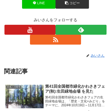
LINE
コピー
みいさんをフォローする
みいさん
関連記事
第41回全国都市緑化かわさきフェ
景色・川崎市
ア(秋):生田緑地会場 を見た
第41回全国都市緑化かわさきフェアの生
田緑地会場は、「歴史・文化×みどり」を
テーマに、2024年10月19日～11月17日の
間、開催されている。生田緑地会場は、