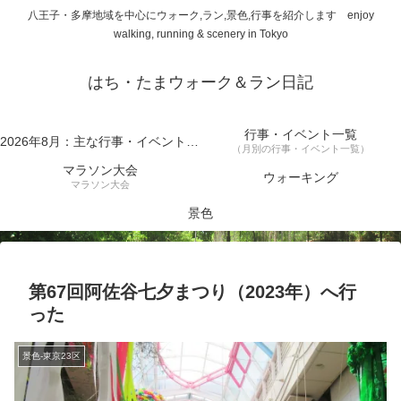
八王子・多摩地域を中心にウォーク,ラン,景色,行事を紹介します enjoy
walking, running & scenery in Tokyo
はち・たまウォーク＆ラン日記
行事・イベント一覧
2026年8月：主な行事・イベント一覧
（月別の行事・イベント一覧）
マラソン大会
ウォーキング
マラソン大会
景色
第67回阿佐谷七夕まつり（2023年）へ行
った
景色-東京23区