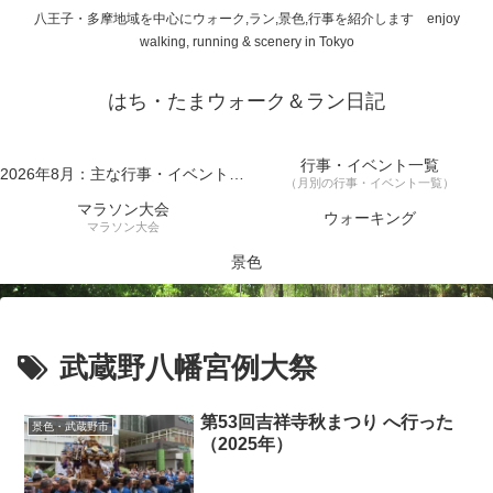
八王子・多摩地域を中心にウォーク,ラン,景色,行事を紹介します enjoy
walking, running & scenery in Tokyo
はち・たまウォーク＆ラン日記
行事・イベント一覧
2026年8月：主な行事・イベント一覧
（月別の行事・イベント一覧）
マラソン大会
ウォーキング
マラソン大会
景色
武蔵野八幡宮例大祭
第53回吉祥寺秋まつり へ行った
景色・武蔵野市
（2025年）