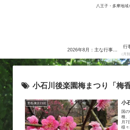
八王子・多摩地域を中心に
行
2026年8月：主な行事・イベント一覧
（月別
小石川後楽園梅まつり「梅
小石
景色-東京23区
国の
種、
月7
様々