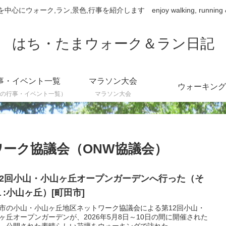
ウォーク,ラン,景色,行事を紹介します enjoy walking, running & sce
はち・たまウォーク＆ラン日記
事・イベント一覧
マラソン大会
ウォーキング
の行事・イベント一覧）
マラソン大会
ーク協議会（ONW協議会）
12回小山・小山ヶ丘オープンガーデンへ行った（そ
１:小山ヶ丘）[町田市]
市の小山・小山ヶ丘地区ネットワーク協議会による第12回小山・
ヶ丘オープンガーデンが、2026年5月8日～10日の間に開催された
、公開された素晴らしい花壇をウォーキングで訪れた。