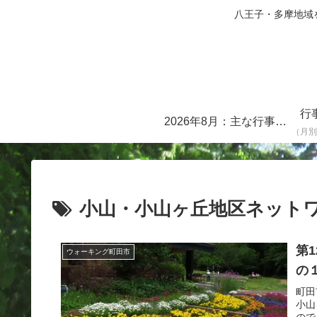
八王子・多摩地域を中心に
行
2026年8月：主な行事・イベント一覧
（月別
小山・小山ヶ丘地区ネットワ
第
ウォーキング町田市
の
町田
小山
ので