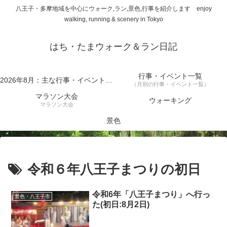
八王子・多摩地域を中心にウォーク,ラン,景色,行事を紹介します enjoy
walking, running & scenery in Tokyo
はち・たまウォーク＆ラン日記
行事・イベント一覧
2026年8月：主な行事・イベント一覧
（月別の行事・イベント一覧）
マラソン大会
ウォーキング
マラソン大会
景色
令和６年八王子まつりの初日
令和6年「八王子まつり」へ行っ
景色・八王子市
た(初日:8月2日)