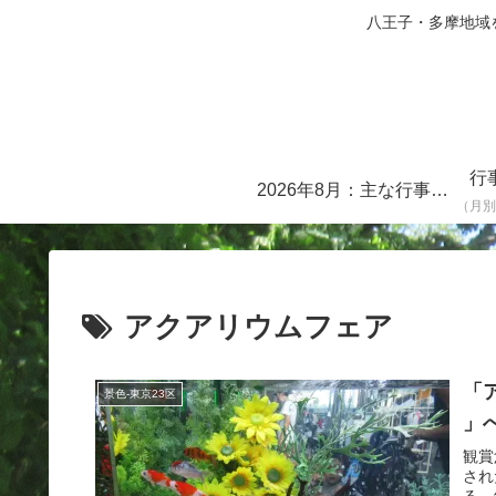
八王子・多摩地域を中心に
行
2026年8月：主な行事・イベント一覧
（月別
アクアリウムフェア
「ア
景色-東京23区
」
観賞
され
る。