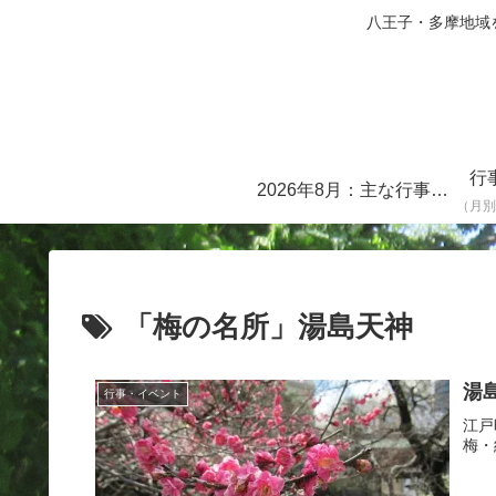
八王子・多摩地域を中心に
行
2026年8月：主な行事・イベント一覧
（月別
「梅の名所」湯島天神
湯
行事・イベント
江戸
梅・