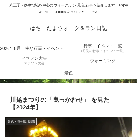
八王子・多摩地域を中心にウォーク,ラン,景色,行事を紹介します enjoy
walking, running & scenery in Tokyo
はち・たまウォーク＆ラン日記
行事・イベント一覧
2026年8月：主な行事・イベント一覧
（月別の行事・イベント一覧）
マラソン大会
ウォーキング
マラソン大会
景色
川越まつりの「曳っかわせ」 を見た
【2024年】
景色・埼玉県川越市