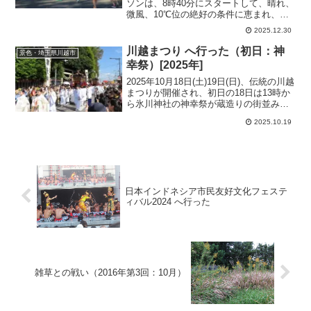
ソンは、8時40分にスタートして、晴れ、
微風、10℃位の絶好の条件に恵まれ、市
街地から農村部へと走った後、終盤の６k
2025.12.30
ｍは北から南へフィニッシュ会場の川越
水上公園へ向かった。会場では選手や応
川越まつり へ行った（初日：神
景色・埼玉県川越市
援者など多くの人たちがイベントや地元
幸祭）[2025年]
産品などを楽しんだ。素晴らしいコース
と運営だった。
2025年10月18日(土)19日(日)、伝統の川越
まつりが開催され、初日の18日は13時か
ら氷川神社の神幸祭が蔵造りの街並み通
りなどを厳かに進み、御一行の後には山
2025.10.19
車が続いて、壮大な行列となった。
日本インドネシア市民友好文化フェステ
ィバル2024 へ行った
雑草との戦い（2016年第3回：10月）