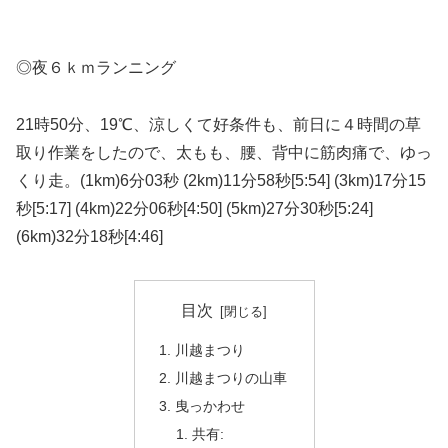
◎夜６ｋｍランニング
21時50分、19℃、涼しくて好条件も、前日に４時間の草
取り作業をしたので、太もも、腰、背中に筋肉痛で、ゆっ
くり走。(1km)6分03秒 (2km)11分58秒[5:54] (3km)17分15
秒[5:17] (4km)22分06秒[4:50] (5km)27分30秒[5:24]
(6km)32分18秒[4:46]
目次
川越まつり
川越まつりの山車
曳っかわせ
共有: