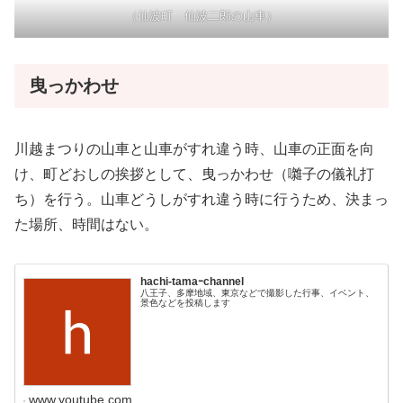
（仙波町 仙波二郎の山車）
曳っかわせ
川越まつりの山車と山車がすれ違う時、山車の正面を向
け、町どおしの挨拶として、曳っかわせ（囃子の儀礼打
ち）を行う。山車どうしがすれ違う時に行うため、決まっ
た場所、時間はない。
hachi-tamaｰchannel
八王子、多摩地域、東京などで撮影した行事、イベント、
景色などを投稿します
www.youtube.com