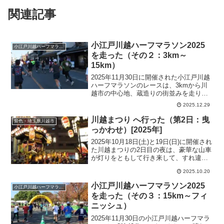
関連記事
小江戸川越ハーフマラソン2025
小江戸川越ハーフマラソン
を走った（その２：3km～
15km）
2025年11月30日に開催された小江戸川越
ハーフマラソンのレースは、3kmから川
越市の中心地、蔵造りの街並みを走り、
7km付近から市北西部の農村地域を駆け
2025.12.29
抜けた。レース前半は好調だったが、中
盤から思わぬトラブルに苦労した。
川越まつり へ行った（第2日：曳
景色・埼玉県川越市
っかわせ）[2025年]
2025年10月18日(土)と19日(日)に開催され
た川越まつりの2日目の夜は、豪華な山車
が灯りをともして行き来して、すれ違う
時に「曳っかわせ」という挨拶の御囃子
2025.10.20
をにぎやかに行って、お祭りは最高潮に
なった。
小江戸川越ハーフマラソン2025
小江戸川越ハーフマラソン
を走った（その３：15km～フィ
ニッシュ）
2025年11月30日の小江戸川越ハーフマラ