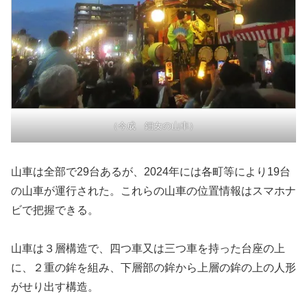
（今成 鈿女の山車）
山車は全部で29台あるが、2024年には各町等により19台
の山車が運行された。これらの山車の位置情報はスマホナ
ビで把握できる。
山車は３層構造で、四つ車又は三つ車を持った台座の上
に、２重の鉾を組み、下層部の鉾から上層の鉾の上の人形
がせり出す構造。