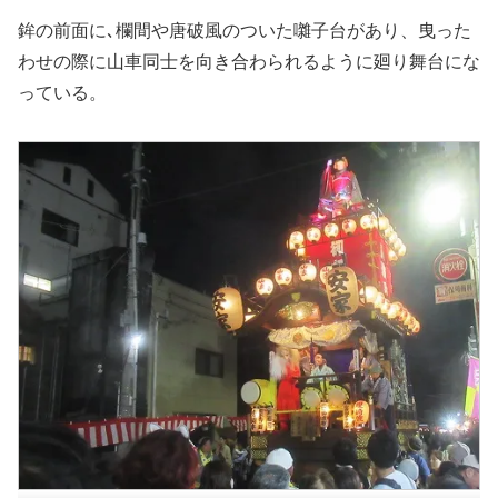
鉾の前面に､欄間や唐破風のついた囃子台があり、曳った
わせの際に山車同士を向き合わられるように廻り舞台にな
っている。