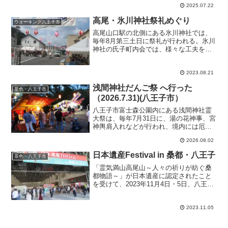
などで子供たちなどが集まって大いにに
2025.07.22
ぎわった。
高尾・氷川神社祭礼めぐり
ウォーキング八王子市
高尾山口駅の北側にある氷川神社では、
毎年8月第三土日に祭礼が行われる。氷川
神社の氏子町内会では、様々な工夫をし
てお祭りを盛り上げている。
2023.08.21
浅間神社だんご祭 へ行った
景色・八王子市
（2026.7.31)(八王子市）
八王子市富士森公園内にある浅間神社霊
大祭は、毎年7月31日に、湯の花神事、宮
神輿肩入れなどが行われ、境内には厄除
け団子などの露店が出店して賑わうた
2026.08.02
め、「だんご祭り」と言われている。
日本遺産Festival in 桑都・八王子
景色・八王子市
「霊気満山高尾山～人々の祈りが紡ぐ桑
都物語～」が日本遺産に認定されたこと
を受けて、2023年11月4日・5日、八王子
市の東京たま未来メッセに、日本遺産に
認定された全国104の「物語(ストーリ
ー)」が集結して、その魅力を国内外に発
2023.11.05
信するイベントが開催された。