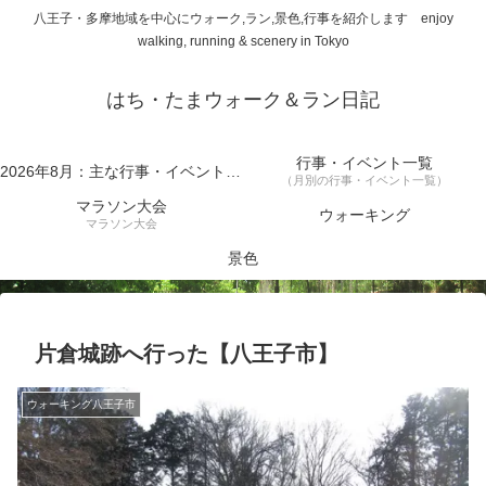
八王子・多摩地域を中心にウォーク,ラン,景色,行事を紹介します enjoy
walking, running & scenery in Tokyo
はち・たまウォーク＆ラン日記
行事・イベント一覧
2026年8月：主な行事・イベント一覧
（月別の行事・イベント一覧）
マラソン大会
ウォーキング
マラソン大会
景色
片倉城跡へ行った【八王子市】
ウォーキング八王子市