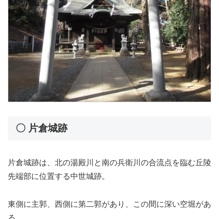
〇 片倉城跡
片倉城跡は、北の湯殿川と南の兵衛川の合流点を臨む丘陵
先端部に位置する中世城跡。
東側に主郭、西側に第二郭があり、この間に深い空堀があ
る。