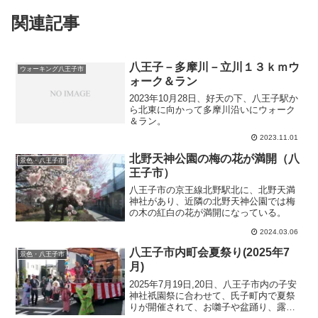
関連記事
八王子－多摩川－立川１３ｋｍウ
ウォーキング八王子市
ォーク＆ラン
2023年10月28日、好天の下、八王子駅か
ら北東に向かって多摩川沿いにウォーク
＆ラン。
2023.11.01
北野天神公園の梅の花が満開（八
景色・八王子市
王子市）
八王子市の京王線北野駅北に、北野天満
神社があり、近隣の北野天神公園では梅
の木の紅白の花が満開になっている。
2024.03.06
八王子市内町会夏祭り(2025年7
景色・八王子市
月)
2025年7月19日,20日、八王子市内の子安
神社祇園祭に合わせて、氏子町内で夏祭
りが開催されて、お囃子や盆踊り、露店