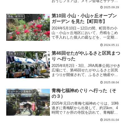
おうじフェアは、メイン会場とサテライ
ト会場への来場者数は71万人で、計画を
2025.09.29
大幅に上回る実績となった。
第10回 小山・小山ヶ丘オープン
景色・町田市
ガーデン を見た【町田市】
2024年5月10日～12日の間、町田市の小
山・小山ヶ丘地区において、丹精をこめ
て手入れした個人の庭などを、一定期間
公開する「オープンガーデン」が開催さ
2024.05.11
れている。
第46回せたがやふるさと区民まつ
景色-東京23区
り へ行った
2025年8月2日・3日、JRA馬事公苑けやき
広場にて、第46回せたがやふるさと区民
まつりが開催されて、ふるさと物産や地
元出店、子供たちの体験、ステージショ
2025.08.04
ーなどに多くの家族連れや区民が訪れて
大いに賑わった。
青梅七福神めぐり へ行った（そ
ウォーキング青梅市
の３）
2025年元日の青梅七福神めぐりは、10時
過ぎに青梅駅から出発して、約15km、4
時間で７か所の寺院を訪れて、青梅駅へ
戻った。
2025.01.04