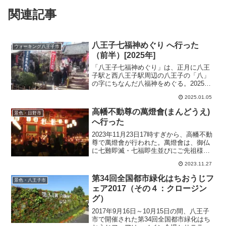
関連記事
八王子七福神めぐり へ行った
ウォーキング八王子市
（前半）[2025年]
「八王子七福神めぐり」は、正月に八王
子駅と西八王子駅周辺の八王子の「八」
の字にちなんだ八福神をめぐる。2025年1
月2日、JR八王子からスタートして
2025.01.05
9.5km、3時間弱のウォーキングの前半。
高幡不動尊の萬燈會(まんどうえ)
景色・日野市
へ行った
2023年11月23日17時すぎから、高幡不動
尊で萬燈會が行われた。萬燈會は、御仏
に七難即滅・七福即生並びにご先祖様の
冥福をお祈りする行事。ロウソクの炎に
2023.11.27
願いを込めてお祈りした。
第34回全国都市緑化はちおうじフ
景色・八王子市
ェア2017（その４：クロージン
グ）
2017年9月16日～10月15日の間、八王子
市で開催された第34回全国都市緑化はち