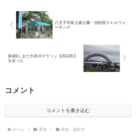
八王子市富士森公園・信松院５ｋｍウォ
ーキング
第4回しまだ大井川マラソン【2012年】
を走った
コメント
コメントを書き込む
ホーム
景色
景色・福生市