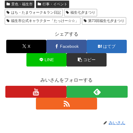
景色・福生市
行事・イベント
はち・たまウォーク＆ラン日記
福生七夕まつり
福生市公式キャラクター「たっけー☆☆」
第73回福生七夕まつり
シェアする
X
Facebook
はてブ
LINE
コピー
みいさんをフォローする
みいさん