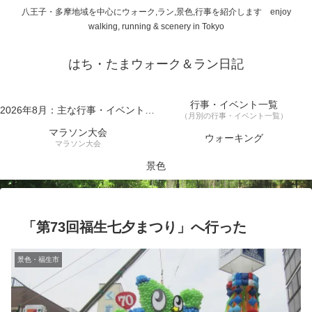
八王子・多摩地域を中心にウォーク,ラン,景色,行事を紹介します enjoy
walking, running & scenery in Tokyo
はち・たまウォーク＆ラン日記
行事・イベント一覧
2026年8月：主な行事・イベント一覧
（月別の行事・イベント一覧）
マラソン大会
ウォーキング
マラソン大会
景色
「第73回福生七夕まつり」へ行った
景色・福生市