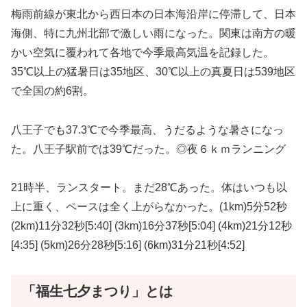
梅雨前線が東北から西日本の日本海沿岸に停滞して、日本
海側、特に九州北部で激しい雨になった。関東は南方の暖
かい空気に覆われて各地で今季最高気温を記録した。
35℃以上の猛暑日は35地区、30℃以上の真夏日は539地区
で全国の約6割。
八王子でも37.3℃で今季最高、うだるような暑さになっ
た。八王子駅前では39℃だった。◎夜６ｋｍランニング
21時半、ランスタート。まだ28℃あった。体はいつも以
上に重く、ペースは全く上がらなかった。(1km)5分52秒
(2km)11分32秒[5:40] (3km)16分37秒[5:04] (4km)21分12秒
[4:35] (5km)26分28秒[5:16] (6km)31分21秒[4:52]
「福生七夕まつり」とは