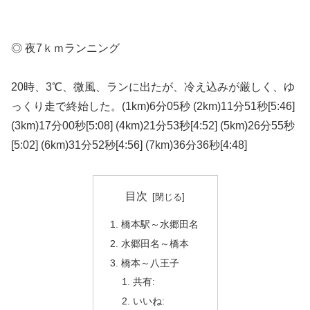
◎ 夜7ｋｍランニング
20時、3℃、微風、ランに出たが、冷え込みが厳しく、ゆ
っくり走で終始した。(1km)6分05秒 (2km)11分51秒[5:46]
(3km)17分00秒[5:08] (4km)21分53秒[4:52] (5km)26分55秒
[5:02] (6km)31分52秒[4:56] (7km)36分36秒[4:48]
目次
橋本駅～水郷田名
水郷田名～橋本
橋本～八王子
共有:
いいね: