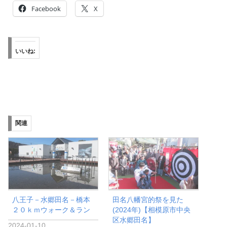
Facebook
X
いいね:
関連
八王子－水郷田名－橋本
田名八幡宮的祭を見た
２０ｋｍウォーク＆ラン
(2024年)【相模原市中央
区水郷田名】
2024-01-10