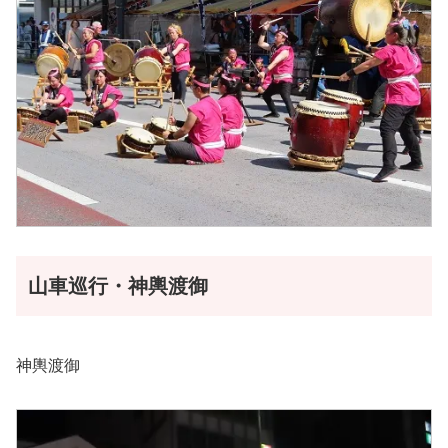
山車巡行・神輿渡御
神輿渡御