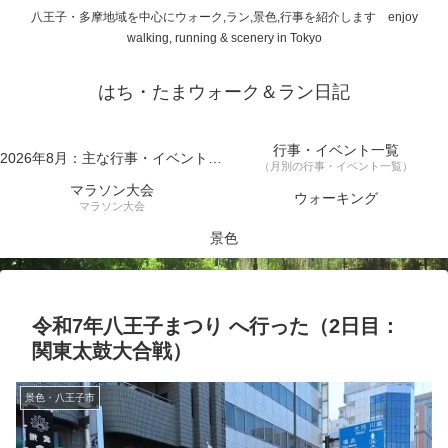
八王子・多摩地域を中心にウォーク,ラン,景色,行事を紹介します enjoy
walking, running & scenery in Tokyo
はち・たまウォーク＆ラン日記
行事・イベント一覧
2026年8月：主な行事・イベント一覧
（月別の行事・イベント一覧）
マラソン大会
ウォーキング
マラソン大会
景色
令和7年八王子まつり へ行った（2日目：
関東太鼓大合戦）
景色・八王子市