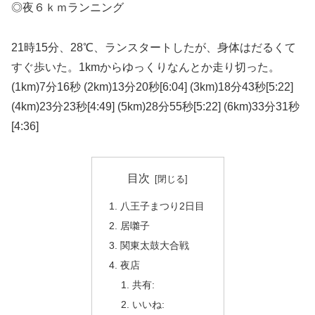
◎夜６ｋｍランニング
21時15分、28℃、ランスタートしたが、身体はだるくて
すぐ歩いた。1kmからゆっくりなんとか走り切った。
(1km)7分16秒 (2km)13分20秒[6:04] (3km)18分43秒[5:22]
(4km)23分23秒[4:49] (5km)28分55秒[5:22] (6km)33分31秒
[4:36]
目次
八王子まつり2日目
居囃子
関東太鼓大合戦
夜店
共有:
いいね: