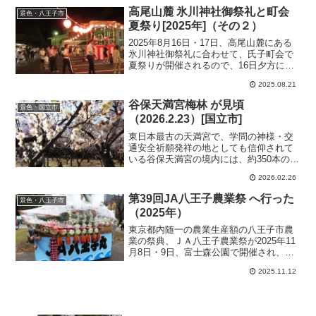
高尾山麓 氷川神社御祭礼と町会
景色・八王子市
夏祭り[2025年]（その２）
2025年8月16日・17日、高尾山麓にある
氷川神社御祭礼に合わせて、氏子町会で
夏祭りが開催されるので、16日夕方に、
高尾駅周辺の町会夏祭り会場を訪れる
2025.08.21
と、夜店や盆踊りなどでにぎわってい
た。
谷保天満宮梅林 が見頃
景色・国立市
（2026.2.23）[国立市]
東日本最古の天満宮で、学問の神様・交
通安全祈願発祥の地としても信仰されて
いる谷保天満宮の境内には、約350本の梅
林があり、例年1月中旬から3月にかけて
2026.02.26
紅梅白梅が咲き誇る。2026年2月21日に
は「梅まつり」が開催され、23日に訪れ
第39回JA八王子農業祭 へ行った
景色・八王子市
た時は、梅花は満開で見頃になってい
（2025年）
た。
東京都内随一の農業生産額の八王子市農
業の祭典、ＪＡ八王子農業祭が2025年11
月8日・9日、富士森公園で開催され、農
産物展示、販売などでにぎわった。
2025.11.12