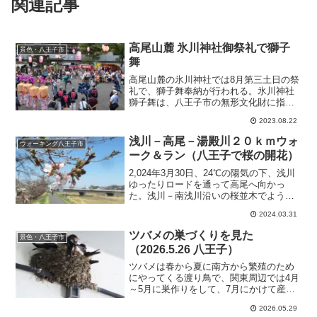
関連記事
高尾山麓 氷川神社御祭礼で獅子
景色・八王子市
舞
高尾山麓の氷川神社では8月第三土日の祭
礼で、獅子舞奉納が行われる。氷川神社
獅子舞は、八王子市の無形文化財に指定
され、日本遺産「霊気満山高尾山」の構
2023.08.22
成文化財に登録されている。
浅川－高尾－湯殿川２０ｋｍウォ
ウォーキング八王子市
ーク＆ラン（八王子で桜の開花）
2,024年3月30日、24℃の陽気の下、浅川
ゆったりロードを通って高尾へ向かっ
た。浅川－南浅川沿いの桜並木でようや
く開花が始まった。
2024.03.31
ツバメの巣づくりを見た
景色・八王子市
（2026.5.26 八王子）
ツバメは春から夏に南方から繁殖のため
にやってくる渡り鳥で、関東周辺では4月
～5月に巣作りをして、7月にかけて産
卵・子育てを行う。八王子での5月下旬の
2026.05.29
巣作り、子育ての様子を観察した。