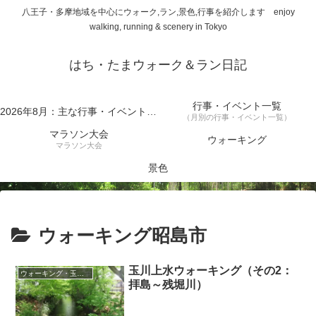
八王子・多摩地域を中心にウォーク,ラン,景色,行事を紹介します enjoy
walking, running & scenery in Tokyo
はち・たまウォーク＆ラン日記
行事・イベント一覧
2026年8月：主な行事・イベント一覧
（月別の行事・イベント一覧）
マラソン大会
ウォーキング
マラソン大会
景色
ウォーキング昭島市
玉川上水ウォーキング（その2：
ウォーキング・玉川上水
拝島～残堀川）