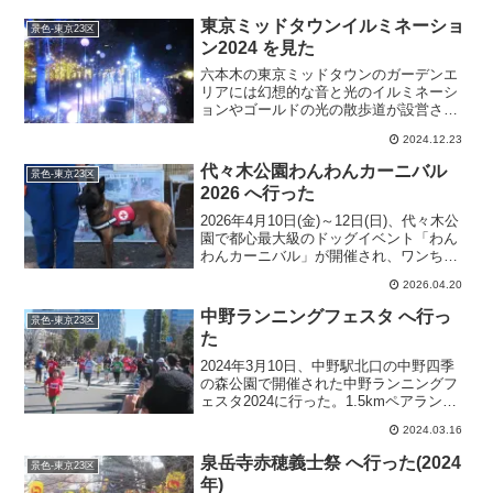
東京ミッドタウンイルミネーショ
景色-東京23区
ン2024 を見た
六本木の東京ミッドタウンのガーデンエ
リアには幻想的な音と光のイルミネーシ
ョンやゴールドの光の散歩道が設営さ
れ、たくさんの来場者でにぎわってい
2024.12.23
る。
代々木公園わんわんカーニバル
景色-東京23区
2026 へ行った
2026年4月10日(金)～12日(日)、代々木公
園で都心最大級のドッグイベント「わん
わんカーニバル」が開催され、ワンちゃ
ん大好きな方々と愛犬たちで広い会場は
2026.04.20
埋め尽くされた。
中野ランニングフェスタ へ行っ
景色-東京23区
た
2024年3月10日、中野駅北口の中野四季
の森公園で開催された中野ランニングフ
ェスタ2024に行った。1.5kmペアランや
10kmランなど楽しい種目と公園でのたく
2024.03.16
さんのイベントでにぎわった。
泉岳寺赤穂義士祭 へ行った(2024
景色-東京23区
年)