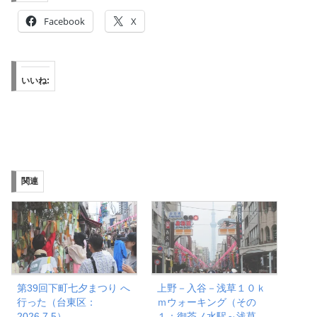
Facebook
X
いいね:
関連
第39回下町七夕まつり へ
上野－入谷－浅草１０ｋ
行った（台東区：
ｍウォーキング（その
2026.7.5）
１：御茶ノ水駅～浅草