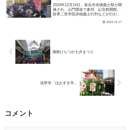
2024年12月14日、泉岳寺赤穂義士祭が開
催され、山門開放で参拝、記念館開館、
財界二世学院赤穂義士行列などが行わ
れ、参拝者で大いににぎわった。
2024.12.17
湘南ひらつか七夕まつり
浅草寺「ほおずき市」
コメント