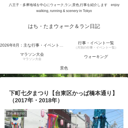
八王子・多摩地域を中心にウォーク,ラン,景色,行事を紹介します enjoy
walking, running & scenery in Tokyo
はち・たまウォーク＆ラン日記
行事・イベント一覧
2026年8月：主な行事・イベント一覧
（月別の行事・イベント一覧）
マラソン大会
ウォーキング
マラソン大会
景色
下町七夕まつり【台東区かっぱ橋本通り】
（2017年・2018年）
景色-東京23区