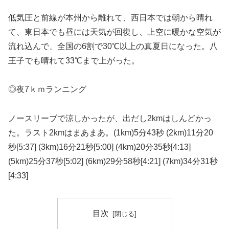
低気圧と前線が本州から離れて、西日本では朝から晴れ
て、東日本でも昼には天気が回復し、上空に暖かな空気が
流れ込んで、全国の6割で30℃以上の真夏日になった。八
王子でも晴れて33℃まで上がった。
◎夜7ｋｍランニング
ノースリーブで涼しかったが、出だし2kmはしんどかっ
た。ラスト2kmはまあまあ。(1km)5分43秒 (2km)11分20
秒[5:37] (3km)16分21秒[5:00] (4km)20分35秒[4:13]
(5km)25分37秒[5:02] (6km)29分58秒[4:21] (7km)34分31秒
[4:33]
目次