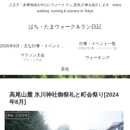
八王子・多摩地域を中心にウォーク,ラン,景色,行事を紹介します enjoy
walking, running & scenery in Tokyo
はち・たまウォーク＆ラン日記
行事・イベント一覧
2026年8月：主な行事・イベント一覧
（月別の行事・イベント一覧）
マラソン大会
ウォーキング
マラソン大会
景色
高尾山麓 氷川神社御祭礼と町会祭り[2024
年8月]
景色・八王子市