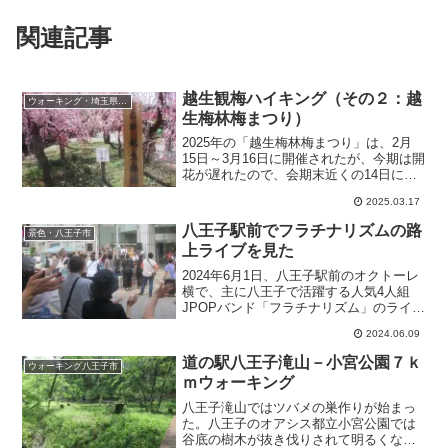
関連記事
越生観梅ハイキング（その２：越
ウォーキング・埼玉県越生町
生梅林梅まつり）
2025年の「越生梅林梅まつり」は、2月
15日～3月16日に開催されたが、今期は開
花が遅れたので、会期末近くの14日に訪
れた時も白加賀や枝垂れ梅などがほぼ満
2025.03.17
開で見頃になっていた。
八王子駅前でフラチナリズムの路
景色・八王子市
上ライブを見た
2024年6月1日、八王子駅前のオクトーレ
横で、主に八王子で活躍する人気4人組
JPOPバンド「フラチナリズム」のライブ
を見た。6月15日にJ:COMホールで2000
2024.06.09
名入場無料ワンマンライブが開催され
る。
道の駅八王子滝山－小宮公園７ｋ
ウォーキング八王子市
ｍウォーキング
八王子滝山ではツバメの巣作りが始まっ
た。八王子のオアシス都立小宮公園では
谷底の樹木が抜き伐りされて明るくなっ