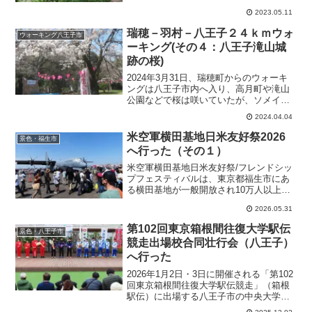
た。５月のさわやかな風と鳥のさえずり
2023.05.11
が心地よかった。
瑞穂－羽村－八王子２４ｋｍウォ
ウォーキング八王子市
ーキング(その４：八王子滝山城
跡の桜)
2024年3月31日、瑞穂町からのウォーキ
ングは八王子市内へ入り、高月町や滝山
公園などで桜は咲いていたが、ソメイヨ
シノの開花はこれから。
2024.04.04
米空軍横田基地日米友好祭2026
景色・福生市
へ行った（その１）
米空軍横田基地日米友好祭/フレンドシッ
プフェスティバルは、東京都福生市にあ
る横田基地が一般開放され10万人以上が
訪れる人気イベントで、2026年は5月16
2026.05.31
日(土)と17日(日)に開催され、航空機の地
上展示や米国料理、ステージショーなど
第102回東京箱根間往復大学駅伝
景色・八王子市
にぎわった。
競走出場校合同壮行会（八王子）
へ行った
2026年1月2日・3日に開催される「第102
回東京箱根間往復大学駅伝競走」（箱根
駅伝）に出場する八王子市の中央大学、
創価大学、帝京大学の３校を激励する合