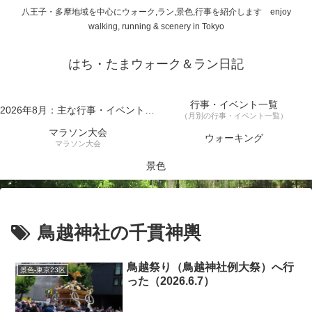
八王子・多摩地域を中心にウォーク,ラン,景色,行事を紹介します enjoy
walking, running & scenery in Tokyo
はち・たまウォーク＆ラン日記
行事・イベント一覧
2026年8月：主な行事・イベント一覧
（月別の行事・イベント一覧）
マラソン大会
ウォーキング
マラソン大会
景色
鳥越神社の千貫神輿
鳥越祭り（鳥越神社例大祭）へ行
景色-東京23区
った（2026.6.7）