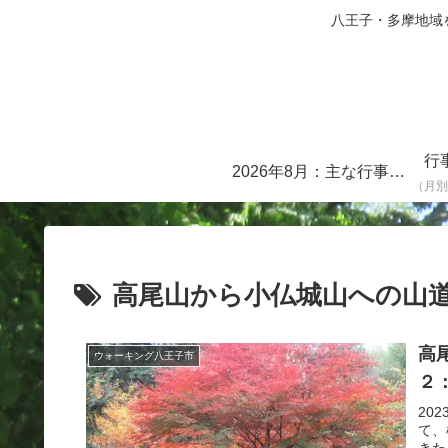
八王子・多摩地域を中心に
行
2026年8月：主な行事・イベント一覧
（月別
高尾山から小仏城山への山
高
ウォーキング八王子市
２
20
て、
きた