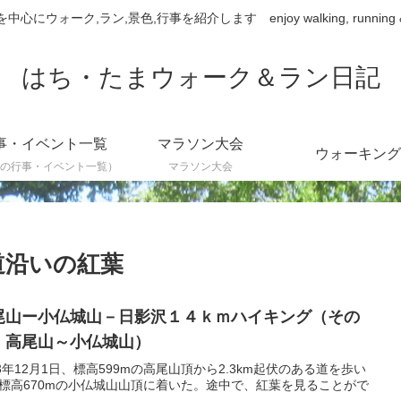
ウォーク,ラン,景色,行事を紹介します enjoy walking, running & sce
はち・たまウォーク＆ラン日記
事・イベント一覧
マラソン大会
ウォーキング
の行事・イベント一覧）
マラソン大会
道沿いの紅葉
尾山ー小仏城山－日影沢１４ｋｍハイキング（その
：高尾山～小仏城山）
23年12月1日、標高599mの高尾山頂から2.3km起伏のある道を歩い
標高670mの小仏城山山頂に着いた。途中で、紅葉を見ることがで
。