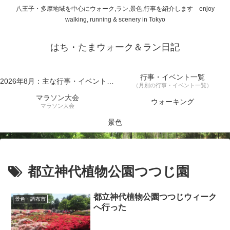
八王子・多摩地域を中心にウォーク,ラン,景色,行事を紹介します enjoy
walking, running & scenery in Tokyo
はち・たまウォーク＆ラン日記
行事・イベント一覧
2026年8月：主な行事・イベント一覧
（月別の行事・イベント一覧）
マラソン大会
ウォーキング
マラソン大会
景色
都立神代植物公園つつじ園
都立神代植物公園つつじウィーク
景色・調布市
へ行った