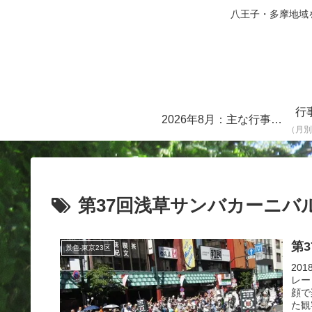
八王子・多摩地域を中心に
行
2026年8月：主な行事・イベント一覧
（月別
第37回浅草サンバカーニバ
第
景色-東京23区
20
レー
顔で
た観