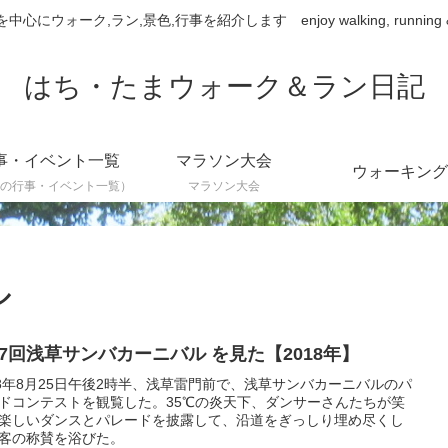
ウォーク,ラン,景色,行事を紹介します enjoy walking, running & sce
はち・たまウォーク＆ラン日記
事・イベント一覧
マラソン大会
ウォーキング
の行事・イベント一覧）
マラソン大会
ル
37回浅草サンバカーニバル を見た【2018年】
18年8月25日午後2時半、浅草雷門前で、浅草サンバカーニバルのパ
ドコンテストを観覧した。35℃の炎天下、ダンサーさんたちが笑
楽しいダンスとパレードを披露して、沿道をぎっしり埋め尽くし
客の称賛を浴びた。