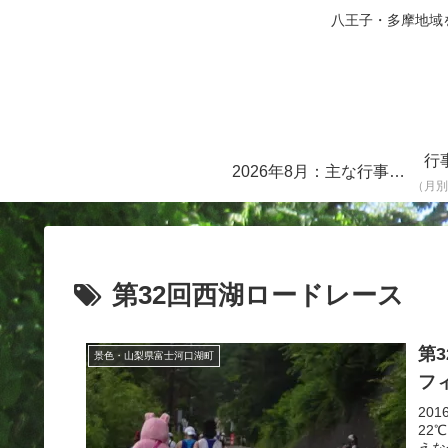
八王子・多摩地域を中心に
行
2026年8月：主な行事・イベント一覧
（月別
第32回西湖ロードレース
第
景色・山梨県富士河口湖町
フィ
20
22
えな