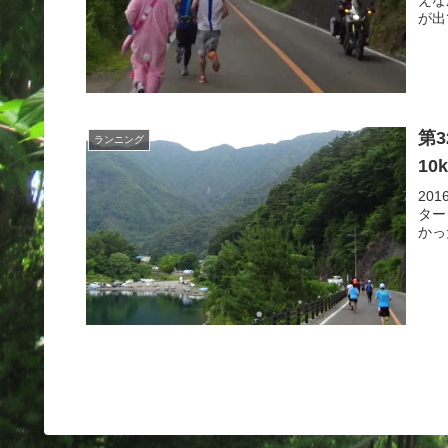
が出
第
ランニング
10
20
ター
かっ