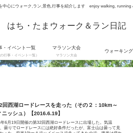
ウォーク,ラン,景色,行事を紹介します enjoy walking, running & sce
はち・たまウォーク＆ラン日記
事・イベント一覧
マラソン大会
ウォーキング
の行事・イベント一覧）
マラソン大会
32回西湖ロードレースを走った（その２：10km～
ニッシュ）【2016.6.19】
16年6月19日開催の第32回西湖ロードレースに出場した。気温
℃、曇りでロードレースには絶好条件だったが、富士山は曇って見
かった。前半10kmまでハイペースで走ってきたので、後半は疲れ