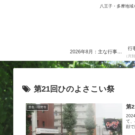
八王子・多摩地域を中心に
行
2026年8月：主な行事・イベント一覧
（月別
第21回ひのよさこい祭
第
景色・日野市
20
て、
顔で