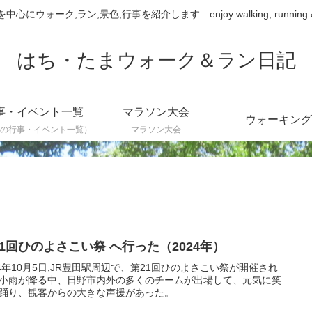
ウォーク,ラン,景色,行事を紹介します enjoy walking, running & sce
はち・たまウォーク＆ラン日記
事・イベント一覧
マラソン大会
ウォーキング
の行事・イベント一覧）
マラソン大会
21回ひのよさこい祭 へ行った（2024年）
24年10月5日,JR豊田駅周辺で、第21回ひのよさこい祭が開催され
小雨が降る中、日野市内外の多くのチームが出場して、元気に笑
踊り、観客からの大きな声援があった。