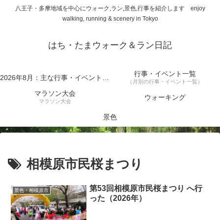
八王子・多摩地域を中心にウォーク,ラン,景色,行事を紹介します enjoy
walking, running & scenery in Tokyo
はち・たまウォーク＆ラン日記
行事・イベント一覧
2026年8月：主な行事・イベント一覧
（月別の行事・イベント一覧）
マラソン大会
ウォーキング
マラソン大会
景色
相模原市民桜まつり
第53回相模原市民桜まつり へ行
景色・相模原市
った（2026年）