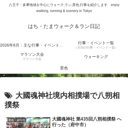
八王子・多摩地域を中心にウォーク,ラン,景色,行事を紹介します enjoy
walking, running & scenery in Tokyo
はち・たまウォーク＆ラン日記
行事・イベント一覧
2026年8月：主な行事・イベント一覧
（月別の行事・イベント一覧）
マラソン大会
ウォーキング
マラソン大会
景色
大國魂神社境内相撲場で八朔相
撲祭
大國魂神社 第435回八朔相撲祭 へ
景色・府中市
行った（府中市）