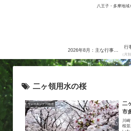
八王子・多摩地域を中心に
行
2026年8月：主な行事・イベント一覧
（月別
二ヶ領用水の桜
二ヶ
ウォーキング川崎市
市
川崎
桜並
いた