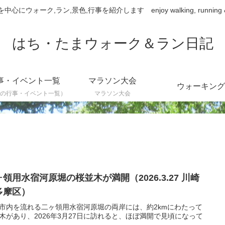
ウォーク,ラン,景色,行事を紹介します enjoy walking, running & sce
はち・たまウォーク＆ラン日記
事・イベント一覧
マラソン大会
ウォーキング
の行事・イベント一覧）
マラソン大会
領用水宿河原堀の桜並木が満開（2026.3.27 川崎
多摩区）
市内を流れる二ヶ領用水宿河原堀の両岸には、約2kmにわたって
木があり、2026年3月27日に訪れると、ほぼ満開で見頃になって
。