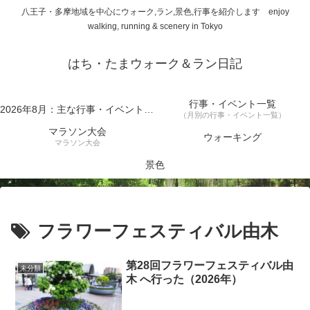
八王子・多摩地域を中心にウォーク,ラン,景色,行事を紹介します enjoy
walking, running & scenery in Tokyo
はち・たまウォーク＆ラン日記
行事・イベント一覧
2026年8月：主な行事・イベント一覧
（月別の行事・イベント一覧）
マラソン大会
ウォーキング
マラソン大会
景色
フラワーフェスティバル由木
第28回フラワーフェスティバル由
未分類
木 へ行った（2026年）