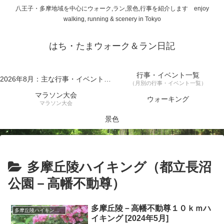
八王子・多摩地域を中心にウォーク,ラン,景色,行事を紹介します enjoy
walking, running & scenery in Tokyo
はち・たまウォーク＆ラン日記
行事・イベント一覧
2026年8月：主な行事・イベント一覧
（月別の行事・イベント一覧）
マラソン大会
ウォーキング
マラソン大会
景色
多摩丘陵ハイキング（都立長沼
公園－高幡不動尊）
多摩丘陵－高幡不動尊１０ｋｍハ
多摩丘陵ハイキング（都立長沼公園－高幡不動尊）
イキング [2024年5月]