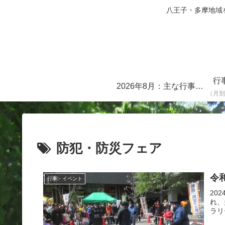
八王子・多摩地域を中心に
行
2026年8月：主な行事・イベント一覧
（月別
防犯・防災フェア
令
行事・イベント
20
れ、
ラリ