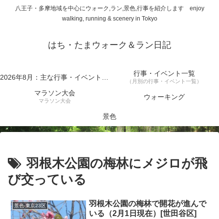
八王子・多摩地域を中心にウォーク,ラン,景色,行事を紹介します enjoy
walking, running & scenery in Tokyo
はち・たまウォーク＆ラン日記
行事・イベント一覧
2026年8月：主な行事・イベント一覧
（月別の行事・イベント一覧）
マラソン大会
ウォーキング
マラソン大会
景色
羽根木公園の梅林にメジロが飛
び交っている
羽根木公園の梅林で開花が進んで
景色-東京23区
いる（2月1日現在）[世田谷区]