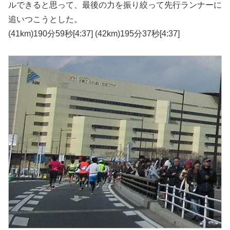
ルできると思って、最後の力を振り絞って先行ランナーに
追いつこうとした。
(41km)190分59秒[4:37] (42km)195分37秒[4:37]