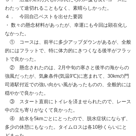
わたって途切れることもなく、素晴らしかった。
４． 今回自己ベストを出せた要因
・ 数々の懸念材料があったが、幸運にも今回は顕在化し
なかった。
① コースは、前半に多少アップダウンがあるが、全般
的にはフラットで、特に体力的にきつくなる後半がフラッ
トで良かった。
② 懸念されたのは、2月中旬の寒さと後半の海からの
強風だったが、気象条件(気温9℃)に恵まれて、30kmの門
司港駅付近での強い向かい風があったものの、全般的には
穏やかで良かった。
③ スタート直前にトイレを済ませられたので、レース
中の立ち寄りがなくて良かった。
④ 給水を5kmごとにとったので、脱水症状にならず、
多少の休憩にもなった。タイムロスは各10秒くらいにと
どまった。