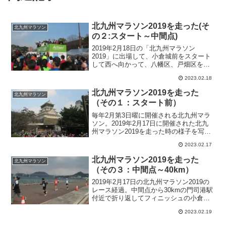
北九州マラソン2019を走った(そ
北九州マラソン
の２:スタート～中間点)
2019年2月18日の「北九州マラソン
2019」に出場して、小倉城前をスタート
して西へ向かって、八幡区、戸畑区を通
って、スタート付近の小倉区へ戻って、
2023.02.18
中間点にやってきた。
北九州マラソン2019を走った
北九州マラソン
（その１：スタート前）
毎年2月第3日曜に開催される北九州マラ
ソン。2019年2月17日に開催された北九
州マラソン2019を走った時の様子を写真
で紹介。今回は前日受付からスタート前
2023.02.17
まで。
北九州マラソン2019を走った
北九州マラソン
（その３：中間点～40km）
2019年2月17日の北九州マラソン2019の
レース経過。中間点から30kmの門司港駅
付近で折り返してフィニッシュの小倉駅
付近へ向かって、40kmに着いた。
2023.02.19