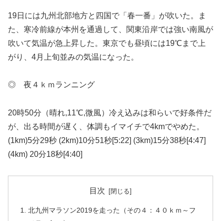
19日には九州北部地方と四国で「春一番」が吹いた。ま
た、寒冷前線が本州を通過して、関東沿岸では強い南風が
吹いて気温が急上昇した。東京でも昼頃には19℃まで上
がり、4月上旬並みの気温になった。
◎ 夜４ｋｍランニング
20時50分（晴れ,11℃,微風）冷え込みは和らいで好条件だ
が、出る時間が遅く、体調もイマイチで4kmでやめた。
(1km)5分29秒 (2km)10分51秒[5:22] (3km)15分38秒[4:47]
(4km) 20分18秒[4:40]
目次
北九州マラソン2019を走った（その４：４０ｋｍ～フ